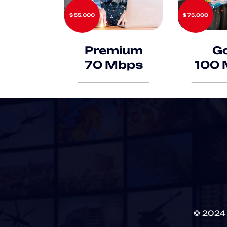
$ 55.000
$ 75.000
Premium
Go
70 Mbps
100 
____________________
__________
© 2024 