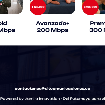
$ 125.000
$ 165.000
ld
Avanzado+
Prem
Mbps
200 Mbps
300 
__________
____________________
__________
contactenos@sitcomunicaciones.co
Powered by Kamila Innovation - Del Putumayo para e