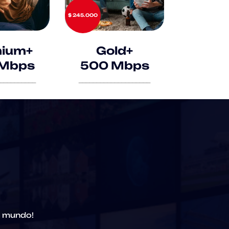
$ 245.000
ium+
Gold+
Mbps
500 Mbps
__________
____________________
l mundo!